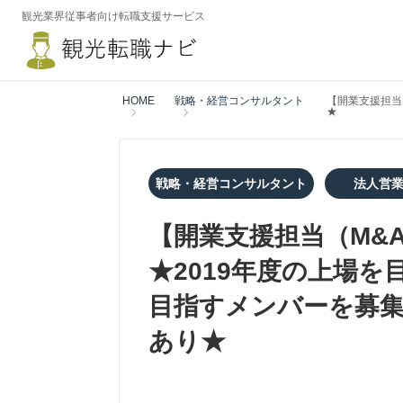
観光業界従事者向け転職支援サービス
HOME
戦略・経営コンサルタント
【開業支援担当
★
戦略・経営コンサルタント
法人営
【開業支援担当（M&
★2019年度の上場
目指すメンバーを募
あり★