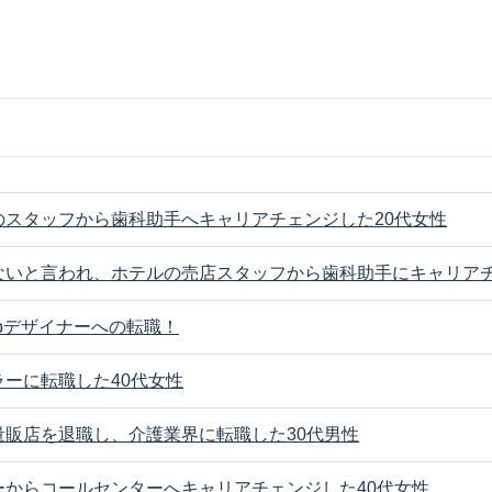
スタッフから歯科助手へキャリアチェンジした20代女性
ないと言われ、ホテルの売店スタッフから歯科助手にキャリアチ
bデザイナーへの転職！
ーに転職した40代女性
販店を退職し、介護業界に転職した30代男性
からコールセンターへキャリアチェンジした40代女性