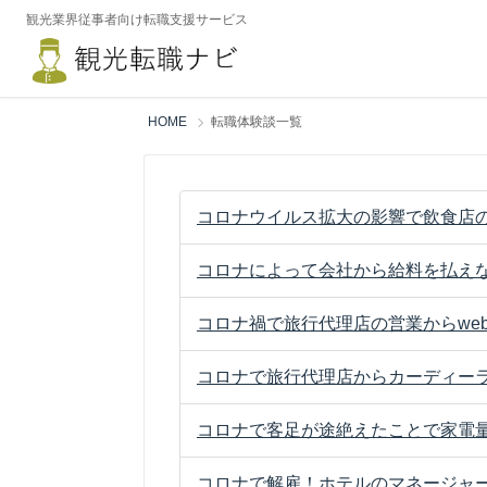
観光業界従事者向け転職支援サービス
HOME
転職体験談一覧
コロナウイルス拡大の影響で飲食店の
コロナによって会社から給料を払え
コロナ禍で旅行代理店の営業からwe
コロナで旅行代理店からカーディーラ
コロナで客足が途絶えたことで家電量
コロナで解雇！ホテルのマネージャー