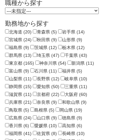
職種から探す
勤務地から探す
北海道 (20)
青森県 (5)
岩手県 (14)
宮城県 (24)
秋田県 (9)
山形県 (9)
福島県 (9)
茨城県 (12)
栃木県 (12)
群馬県 (13)
埼玉県 (47)
千葉県 (43)
東京都 (165)
神奈川県 (54)
新潟県 (11)
富山県 (9)
石川県 (11)
福井県 (5)
山梨県 (11)
長野県 (12)
岐阜県 (10)
静岡県 (15)
愛知県 (50)
三重県 (11)
滋賀県 (11)
京都府 (22)
大阪府 (60)
兵庫県 (21)
奈良県 (9)
和歌山県 (9)
鳥取県 (5)
島根県 (5)
岡山県 (19)
広島県 (24)
山口県 (9)
徳島県 (9)
香川県 (6)
愛媛県 (10)
高知県 (6)
福岡県 (41)
佐賀県 (8)
長崎県 (10)