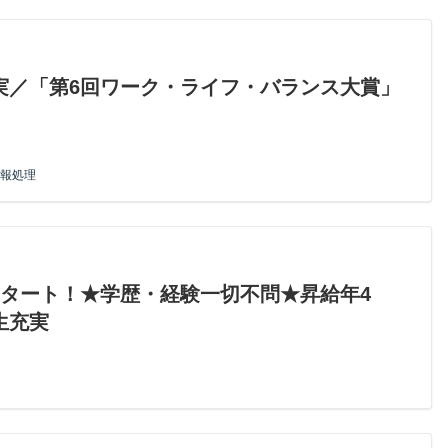
実／「第6回ワーク・ライフ・バランス大賞」
報処理
スタート！★学歴・経験一切不問★昇給年4
生充実