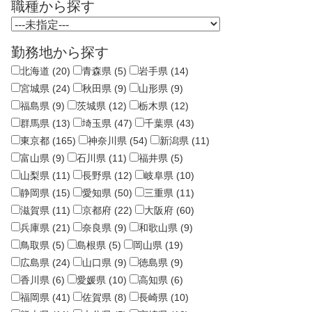
職種から探す
勤務地から探す
北海道 (20)
青森県 (5)
岩手県 (14)
宮城県 (24)
秋田県 (9)
山形県 (9)
福島県 (9)
茨城県 (12)
栃木県 (12)
群馬県 (13)
埼玉県 (47)
千葉県 (43)
東京都 (165)
神奈川県 (54)
新潟県 (11)
富山県 (9)
石川県 (11)
福井県 (5)
山梨県 (11)
長野県 (12)
岐阜県 (10)
静岡県 (15)
愛知県 (50)
三重県 (11)
滋賀県 (11)
京都府 (22)
大阪府 (60)
兵庫県 (21)
奈良県 (9)
和歌山県 (9)
鳥取県 (5)
島根県 (5)
岡山県 (19)
広島県 (24)
山口県 (9)
徳島県 (9)
香川県 (6)
愛媛県 (10)
高知県 (6)
福岡県 (41)
佐賀県 (8)
長崎県 (10)